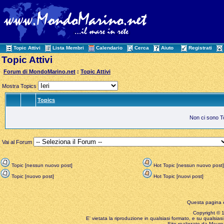
Topic Attivi
Lista Membri
Calendario
Cerca
Aiuto
Registrati
Topic Attivi
Forum di MondoMarino.net
:
Topic Attivi
Mostra Topics
Topics
Non ci sono Top
Vai al Forum
Topic [nessun nuovo post]
Hot Topic [nessun nuovo post]
Topic [nuovo post]
Hot Topic [nuovi post]
Questa pagina è
Copyright © 199
E' vietata la riproduzione in qualsiasi formato, e su qualsiasi
Sito realizzato da Mauro 