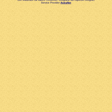
Service Provider
AstraNet