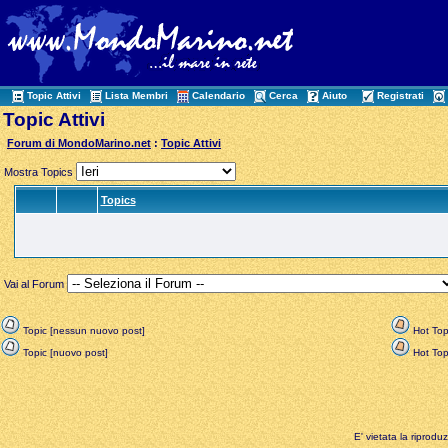
Topic Attivi
Lista Membri
Calendario
Cerca
Aiuto
Registrati
Topic Attivi
Forum di MondoMarino.net
:
Topic Attivi
Mostra Topics
Topics
Vai al Forum
Topic [nessun nuovo post]
Hot Top
Topic [nuovo post]
Hot Topi
E' vietata la riprodu