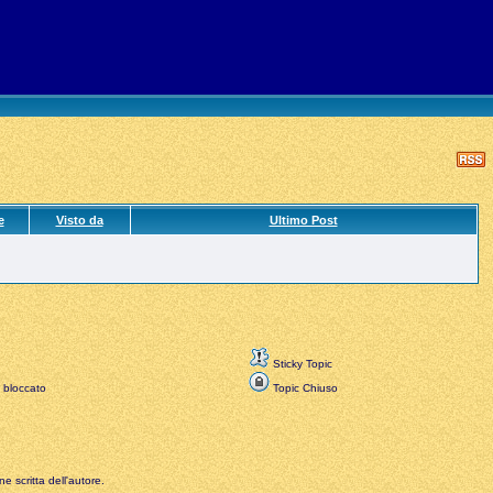
e
Visto da
Ultimo Post
Sticky Topic
 bloccato
Topic Chiuso
e scritta dell'autore.