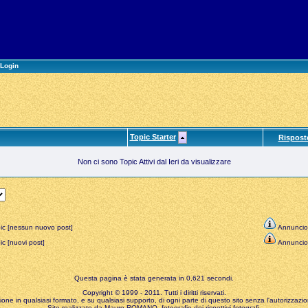
Login
Topic Starter
Rispost
Non ci sono Topic Attivi dal Ieri da visualizzare
ic [nessun nuovo post]
Annuncio
c [nuovi post]
Annuncio
Questa pagina è stata generata in 0,621 secondi.
Copyright © 1999 - 2011. Tutti i diritti riservati.
zione in qualsiasi formato, e su qualsiasi supporto, di ogni parte di questo sito senza l'autorizzazion
Sito realizzato da Mauro ROMANO, fotografie dei rispettivi fotografi.