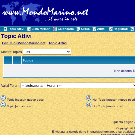
Topic Attivi
Lista Membri
Calendario
Cerca
Aiuto
Registrati
Topic Attivi
Forum di MondoMarino.net
:
Topic Attivi
Mostra Topics
Topics
Non ci sono Top
Vai al Forum
Topic [nessun nuovo post]
Hot Topic [nessun nuovo post]
Topic [nuovo post]
Hot Topic [nuovi post]
Questa pagina è
Copyright © 199
E' vietata la riproduzione in qualsiasi formato, e su qualsiasi
Sito realizzato da Mauro 