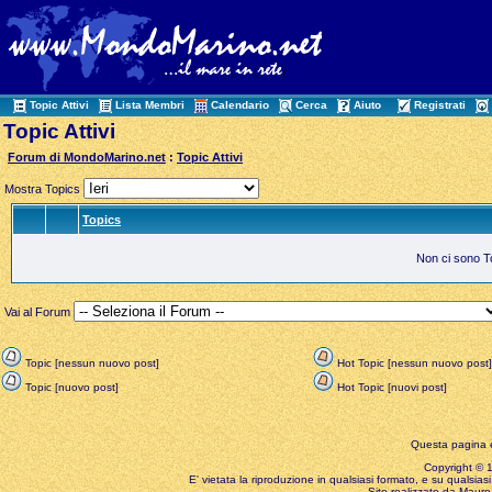
Topic Attivi
Lista Membri
Calendario
Cerca
Aiuto
Registrati
Topic Attivi
Forum di MondoMarino.net
:
Topic Attivi
Mostra Topics
Topics
Non ci sono Top
Vai al Forum
Topic [nessun nuovo post]
Hot Topic [nessun nuovo post]
Topic [nuovo post]
Hot Topic [nuovi post]
Questa pagina è
Copyright © 199
E' vietata la riproduzione in qualsiasi formato, e su qualsiasi
Sito realizzato da Mauro 