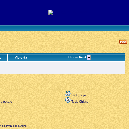
Ultimo Post
e
Visto da
Sticky Topic
 bloccato
Topic Chiuso
e scritta dell'autore.