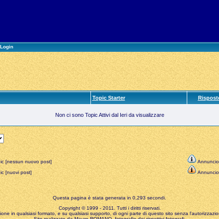
Login
Topic Starter
Rispost
Non ci sono Topic Attivi dal Ieri da visualizzare
ic [nessun nuovo post]
Annuncio
c [nuovi post]
Annuncio
Questa pagina è stata generata in 0,293 secondi.
Copyright © 1999 - 2011. Tutti i diritti riservati.
zione in qualsiasi formato, e su qualsiasi supporto, di ogni parte di questo sito senza l'autorizzazion
Sito realizzato da Mauro ROMANO, fotografie dei rispettivi fotografi.