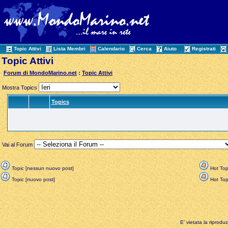
Topic Attivi
Lista Membri
Calendario
Cerca
Aiuto
Registrati
Topic Attivi
Forum di MondoMarino.net
:
Topic Attivi
Mostra Topics
Topics
Vai al Forum
Topic [nessun nuovo post]
Hot Top
Topic [nuovo post]
Hot Topi
E' vietata la riprodu