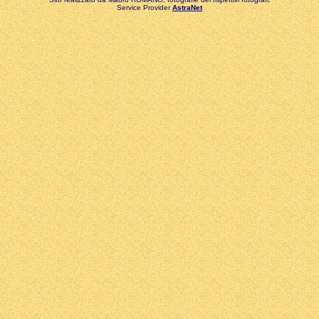
Service Provider
AstraNet